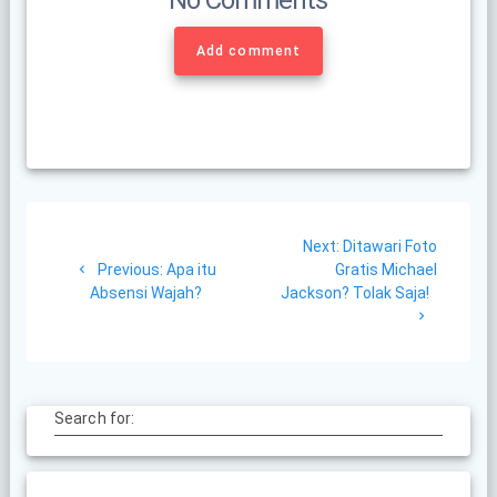
Add comment
Post
Next
Next:
Ditawari Foto
navigation
Previous
post:
Previous:
Apa itu
Gratis Michael
post:
Absensi Wajah?
Jackson? Tolak Saja!
Search for: