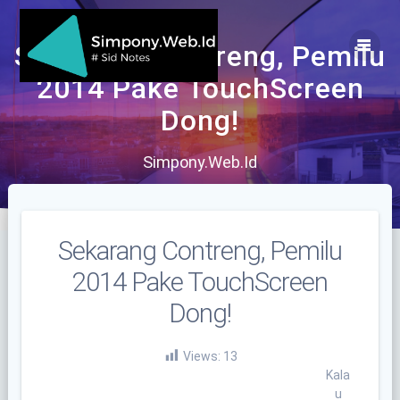
Skip
to
content
Sekarang Contreng, Pemilu
2014 Pake TouchScreen
Dong!
Simpony.Web.Id
Sekarang Contreng, Pemilu
2014 Pake TouchScreen
Dong!
Views:
13
Kala
u