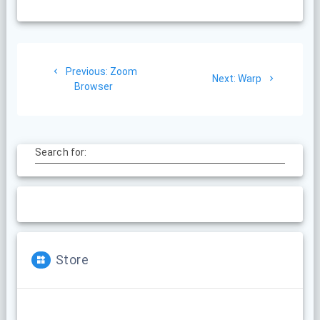
Post
Previous
Previous:
Zoom
navigation
Next
Next:
Warp
post:
Browser
post:
Search for:
Store