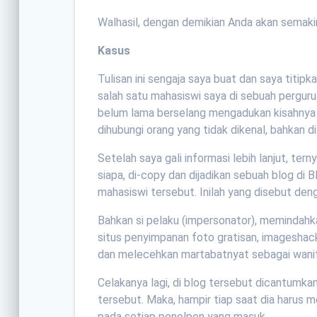
Walhasil, dengan demikian Anda akan semaki
Kasus
Tulisan ini sengaja saya buat dan saya titipk
salah satu mahasiswi saya di sebuah pergur
belum lama berselang mengadukan kisahnya k
dihubungi orang yang tidak dikenal, bahkan d
Setelah saya gali informasi lebih lanjut, te
siapa, di-copy dan dijadikan sebuah blog di 
mahasiswi tersebut. Inilah yang disebut den
Bahkan si pelaku (impersonator), memindahk
situs penyimpanan foto gratisan, imageshac
dan melecehkan martabatnyat sebagai wani
Celakanya lagi, di blog tersebut dicantumka
tersebut. Maka, hampir tiap saat dia harus m
pada setiap penelpon yang masuk.