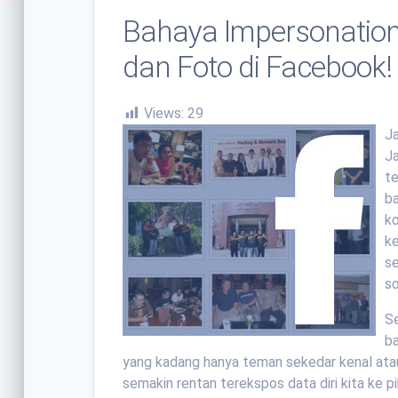
Bahaya Impersonation
dan Foto di Facebook!
Views:
29
Ja
J
te
b
k
ke
se
so
S
b
yang kadang hanya teman sekedar kenal atau
semakin rentan terekspos data diri kita ke pih