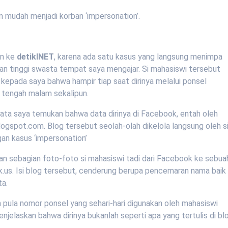
n mudah menjadi korban ‘impersonation’.
an ke
detikINET
, karena ada satu kasus yang langsung menimpa
uan tinggi swasta tempat saya mengajar. Si mahasiswi tersebut
epada saya bahwa hampir tiap saat dirinya melalui ponsel
i tengah malam sekalipun.
rnyata saya temukan bahwa data dirinya di Facebook, entah oleh
Blogspot.com. Blog tersebut seolah-olah dikelola langsung oleh s
gan kasus ‘impersonation’
an sebagian foto-foto si mahasiswi tadi dari Facebook ke sebua
k.us. Isi blog tersebut, cenderung berupa pencemaran nama baik
ta.
n pula nomor ponsel yang sehari-hari digunakan oleh mahasiswi
enjelaskan bahwa dirinya bukanlah seperti apa yang tertulis di bl