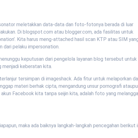
rsonator meletakkan data-data dan foto-fotonya berada di luar
lakukan. Di blogspot.com atau blogger.com, ada fasilitas untuk
rsonation’. Kita harus meng-attached hasil scan KTP atau SIM yan
 dari pelaku impersonation.
 menunggu keputusan dari pengelola layanan blog tersebut untuk
menjadi keberatan kita.
terlanjur tersimpan di imageshack. Ada fitur untuk melaporkan d
nggap materi berhak cipta, mengandung unsur pornografi ataupu
 akun Facebook kita tanpa seijin kita, adalah foto yang melangga
iapapun, maka ada baiknya langkah-langkah pencegahan berikut i