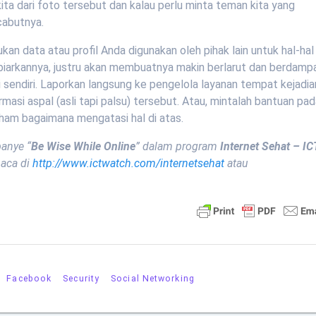
 kita dari foto tersebut dan kalau perlu minta teman kita yang
cabutnya.
n data atau profil Anda digunakan oleh pihak lain untuk hal-hal 
mbiarkannya, justru akan membuatnya makin berlarut dan berdamp
i sendiri. Laporkan langsung ke pengelola layanan tempat kejadia
masi aspal (asli tapi palsu) tersebut. Atau, mintalah bantuan pa
aham bagaimana mengatasi hal di atas.
panye “
Be Wise While Online
” dalam program
Internet Sehat – IC
ibaca di
http://www.ictwatch.com/internetsehat
atau
Facebook
Security
Social Networking