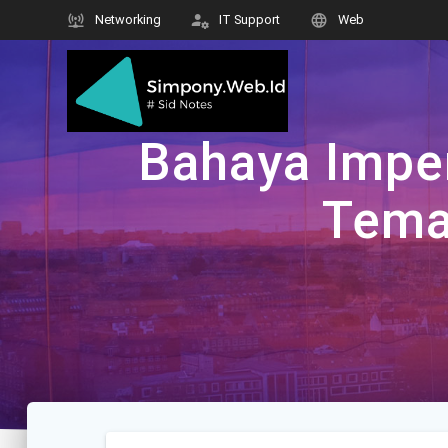
Skip
Networking
IT Support
Web
to
content
Bahaya Imper
Tema