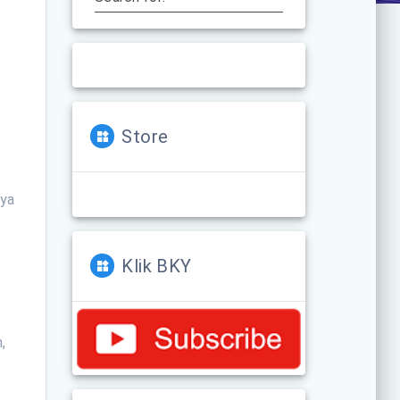
Store
nya
Klik BKY
,