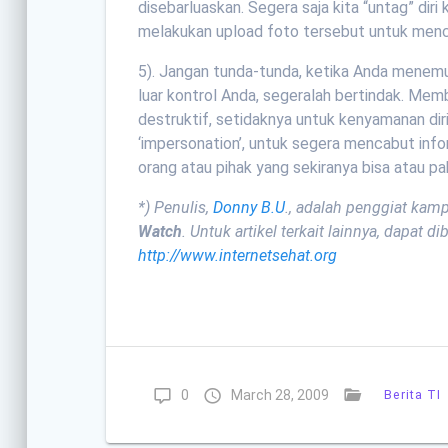
disebarluaskan. Segera saja kita “untag” diri
melakukan upload foto tersebut untuk men
5). Jangan tunda-tunda, ketika Anda menemuka
luar kontrol Anda, segeralah bertindak. Me
destruktif, setidaknya untuk kenyamanan dir
‘impersonation’, untuk segera mencabut infor
orang atau pihak yang sekiranya bisa atau p
*) Penulis,
Donny B.U
., adalah penggiat kam
Watch
. Untuk artikel terkait lainnya, dapat d
http://www.internetsehat.org
0
March 28, 2009
Berita TI