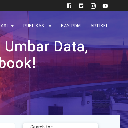
KASI
PUBLIKASI
BAN PDM
ARTIKEL
n Umbar Data,
book!
Search for: