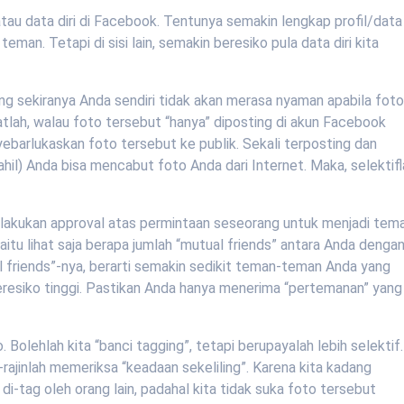
atau data diri di Facebook. Tentunya semakin lengkap profil/data
man. Tetapi di sisi lain, semakin beresiko pula data diri kita
ng sekiranya Anda sendiri tidak akan merasa nyaman apabila fot
tlah, walau foto tersebut “hanya” diposting di akun Facebook
ebarlukaskan foto tersebut ke publik. Sekali terposting dan
ahil) Anda bisa mencabut foto Anda dari Internet. Maka, selektif
elakukan approval atas permintaan seseorang untuk menjadi tem
itu lihat saja berapa jumlah “mutual friends” antara Anda denga
l friends”-nya, berarti semakin sedikit teman-teman Anda yang
beresiko tinggi. Pastikan Anda hanya menerima “pertemanan” yang
olehlah kita “banci tagging”, tetapi berupayalah lebih selektif.
n-rajinlah memeriksa “keadaan sekeliling”. Karena kita kadang
di-tag oleh orang lain, padahal kita tidak suka foto tersebut