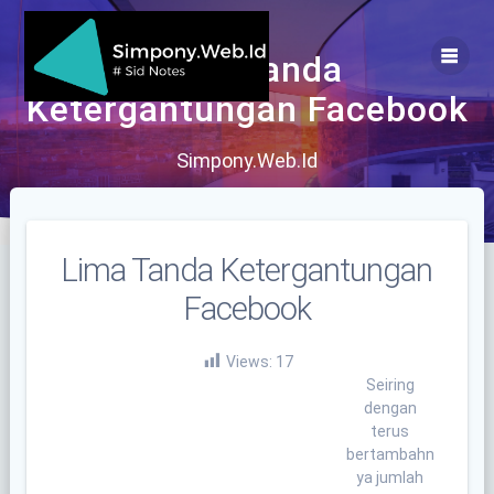
Skip
to
content
Lima Tanda
Ketergantungan Facebook
Simpony.Web.Id
Lima Tanda Ketergantungan
Facebook
Views:
17
Seiring
dengan
terus
bertambahn
ya jumlah