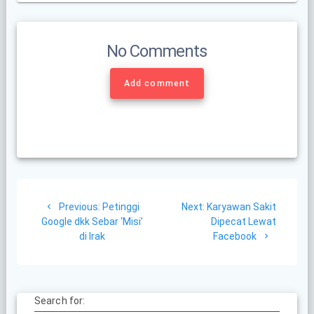
No Comments
Add comment
Post
Previous
Next
Previous:
Petinggi
Next:
Karyawan Sakit
navigation
post:
post:
Google dkk Sebar ‘Misi’
Dipecat Lewat
di Irak
Facebook
Search for: