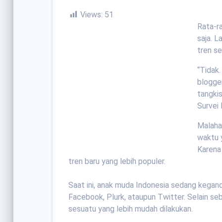
Views:
51
Rata-ra
saja. L
tren se
“Tidak.
blogger
tangki
Survei
Malahan
waktu 
Karena
tren baru yang lebih populer.
Saat ini, anak muda Indonesia sedang kegand
Facebook, Plurk, ataupun Twitter. Selain se
sesuatu yang lebih mudah dilakukan.