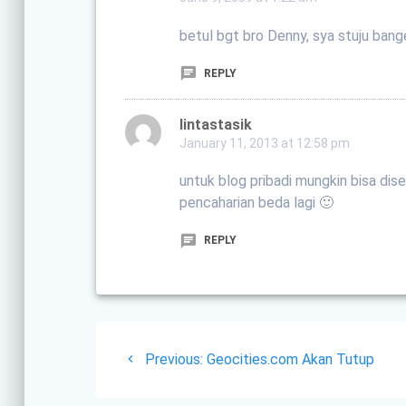
betul bgt bro Denny, sya stuju bang
REPLY
lintastasik
January 11, 2013 at 12:58 pm
untuk blog pribadi mungkin bisa di
pencaharian beda lagi 🙂
REPLY
Post
Previous
Previous:
Geocities.com Akan Tutup
navigation
post: