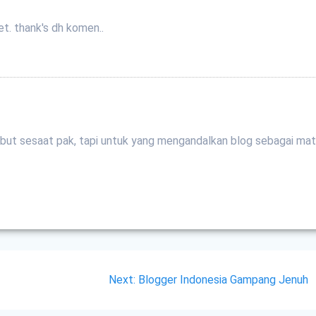
et. thank's dh komen..
sebut sesaat pak, tapi untuk yang mengandalkan blog sebagai ma
Next
Next:
Blogger Indonesia Gampang Jenuh
post: