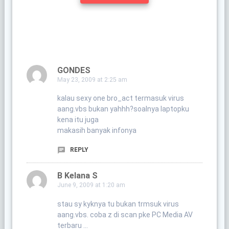
GONDES
May 23, 2009 at 2:25 am
kalau sexy one bro_act termasuk virus
aang.vbs bukan yahhh?soalnya laptopku
kena itu juga
makasih banyak infonya
REPLY
B Kelana S
June 9, 2009 at 1:20 am
stau sy kyknya tu bukan trmsuk virus
aang.vbs. coba z di scan pke PC Media AV
terbaru …