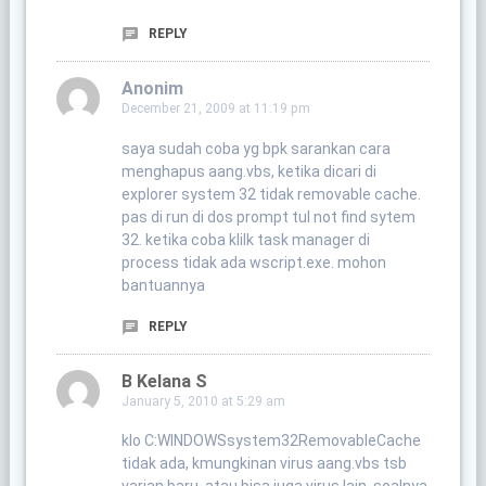
REPLY
Anonim
December 21, 2009 at 11:19 pm
saya sudah coba yg bpk sarankan cara
menghapus aang.vbs, ketika dicari di
explorer system 32 tidak removable cache.
pas di run di dos prompt tul not find sytem
32. ketika coba klilk task manager di
process tidak ada wscript.exe. mohon
bantuannya
REPLY
B Kelana S
January 5, 2010 at 5:29 am
klo C:WINDOWSsystem32RemovableCache
tidak ada, kmungkinan virus aang.vbs tsb