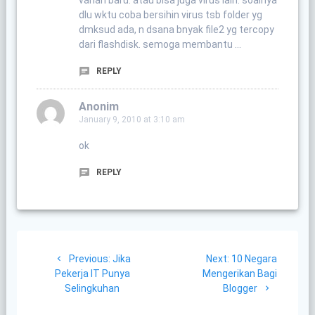
varian baru. atau bisa juga virus lain. soalnya
dlu wktu coba bersihin virus tsb folder yg
dmksud ada, n dsana bnyak file2 yg tercopy
dari flashdisk. semoga membantu …
REPLY
Anonim
January 9, 2010 at 3:10 am
ok
REPLY
Post
Previous
Next
Previous:
Jika
Next:
10 Negara
navigation
post:
post:
Pekerja IT Punya
Mengerikan Bagi
Selingkuhan
Blogger