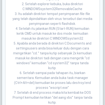
2. Setelah explorer kebuka, buka direktori
C:WINDOWSsystem32RemovableCache
3. Itu adalah direktori tempat penyimpanan file-file
yang telah dipindahkan oleh virus tersebut dari media
penyimpanan seperti flashdisk.
4. Setelah itu jalankan RUN (Start-RUN) kemudian
ketik CMD untuk masuk ke dos mode. kemudian
masuk ke direktori C:WINDOWSsystem32
5. Apabila anda berada di direktori C:Documents and
settingsusers anda bisa keluar dulu dengan cara
mengetikan “cd..” tanpa kutip sebanyak 2x kemudian
masuk ke direktori tadi dengan cara mengetik “cd
windows” kemudian “cd system32” tanpa tanda
kutip.
6. Setelah sampai pada tahapan itu, biarkan
sementara. Kemudian anda buka task manager
(Ctrl+Alt+del) kemudian ke proses lalu destroy/end
process “wscript.exe”
7. Setelah di end process maka kita kembali ke DOS
Prompt kemudian ketikan “del aang.vbs” tanpa tanda
kutip.