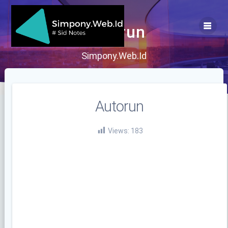
Skip
to
content
Autorun
Simpony.Web.Id
Autorun
Views:
183