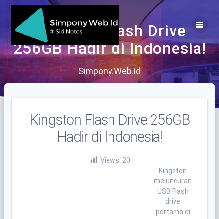
Skip
to
content
Kingston Flash Drive
256GB Hadir di Indonesia!
Simpony.Web.Id
Kingston Flash Drive 256GB
Hadir di Indonesia!
Views:
20
Kingston
meluncuran
USB Flash
drive
pertama di