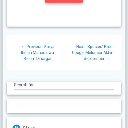
Post
Previous
Next
Previous:
Karya
Next:
‘Spesies’ Baru
navigation
post:
post:
Ilmiah Mahasiswa
Google Meluncur Akhir
Belum Dihargai
September
Search for:
Store