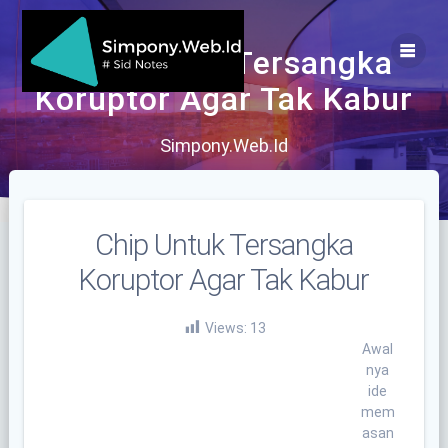
Skip
to
content
Chip Untuk Tersangka
Koruptor Agar Tak Kabur
Simpony.Web.Id
Chip Untuk Tersangka
Koruptor Agar Tak Kabur
Views:
13
Awal
nya
ide
mem
asan