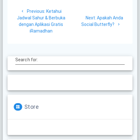
Post
Previous
Previous:
Ketahui
navigation
post:
Next
Jadwal Sahur & Berbuka
Next:
Apakah Anda
post:
dengan Aplikasi Gratis
Social Butterfly?
iRamadhan
Search for:
Store