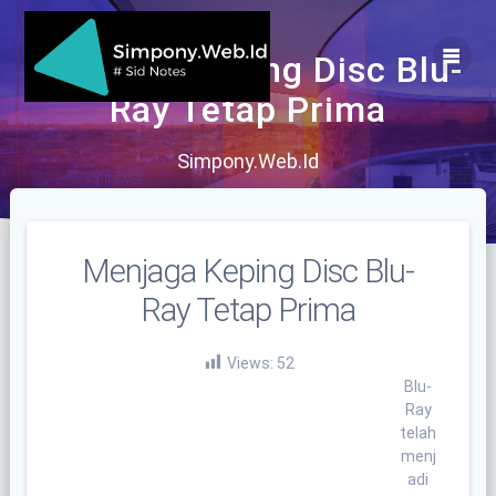
Skip
to
content
Menjaga Keping Disc Blu-
Ray Tetap Prima
Simpony.Web.Id
Menjaga Keping Disc Blu-
Ray Tetap Prima
Views:
52
Blu-
Ray
telah
menj
adi