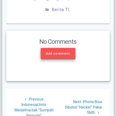
Berita TI
No Comments
Add comment
Post
Previous
Previous:
navigation
Next
Next:
iPhone Bisa
post:
IndonesiaUnite
post:
Dibobol “Hacker” Pakai
Menjelma bak “Sumpah
SMS
Pemuda”