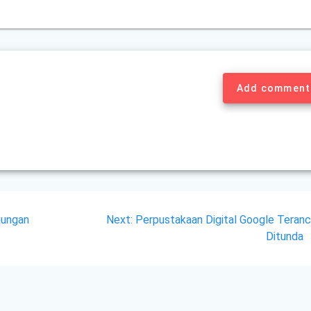
Add comment
Next
jungan
Next:
Perpustakaan Digital Google Teran
post:
Ditunda