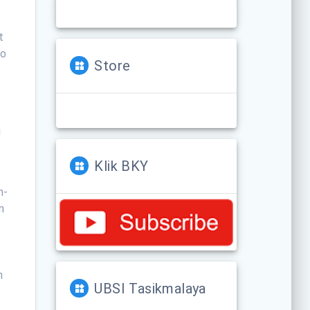
t
ko
Store
i
Klik BKY
n-
n
m
UBSI Tasikmalaya