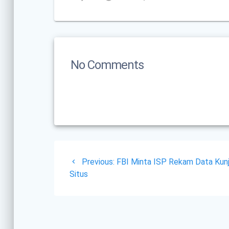
No Comments
Post
Previous
Previous:
FBI Minta ISP Rekam Data Kun
navigation
post:
Situs