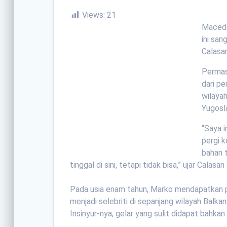
Views:
21
Macedo
ini sa
Calasan
Permas
dari p
wilaya
Yugosla
“Saya i
pergi 
bahan t
tinggal di sini, tetapi tidak bisa,” ujar Calas
Pada usia enam tahun, Marko mendapatkan p
menjadi selebriti di sepanjang wilayah Balk
Insinyur-nya, gelar yang sulit didapat bahkan