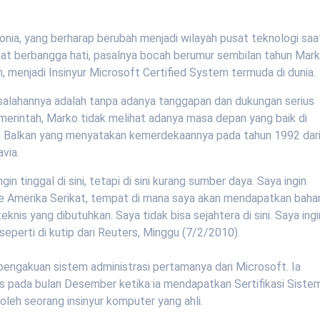
nia, yang berharap berubah menjadi wilayah pusat teknologi saa
ngat berbangga hati, pasalnya bocah berumur sembilan tahun Mar
, menjadi Insinyur Microsoft Certified System termuda di dunia.
alahannya adalah tanpa adanya tanggapan dan dukungan serius
emerintah, Marko tidak melihat adanya masa depan yang baik di
h Balkan yang menyatakan kemerdekaannya pada tahun 1992 dar
via.
ngin tinggal di sini, tetapi di sini kurang sumber daya. Saya ingin
ke Amerika Serikat, tempat di mana saya akan mendapatkan baha
eknis yang dibutuhkan. Saya tidak bisa sejahtera di sini. Saya ingi
an seperti di kutip dari Reuters, Minggu (7/2/2010).
engakuan sistem administrasi pertamanya dari Microsoft. Ia
ans pada bulan Desember ketika ia mendapatkan Sertifikasi Siste
 oleh seorang insinyur komputer yang ahli.