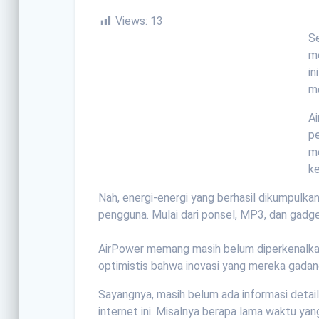
Views:
13
S
me
in
me
Ai
p
me
k
Nah, energi-energi yang berhasil dikumpulka
pengguna. Mulai dari ponsel, MP3, dan gadge
AirPower memang masih belum diperkenalkan s
optimistis bahwa inovasi yang mereka gadan
Sayangnya, masih belum ada informasi detai
internet ini. Misalnya berapa lama waktu yan