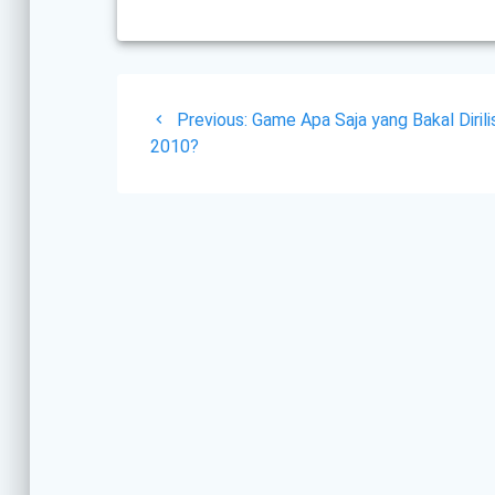
Post
Previous
Previous:
Game Apa Saja yang Bakal Dirilis
navigation
post:
2010?