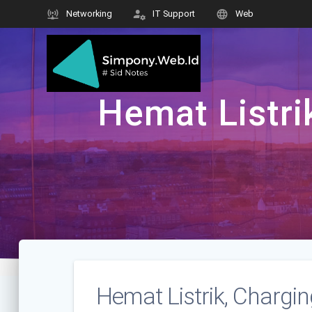
Skip
Networking
IT Support
Web
to
content
Hemat Listri
Hemat Listrik, Chargi