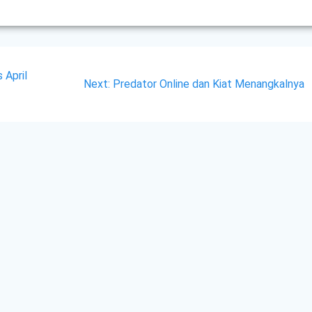
 April
Next
Next:
Predator Online dan Kiat Menangkalnya
post: