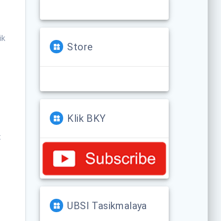
ik
Store
Klik BKY
t
UBSI Tasikmalaya