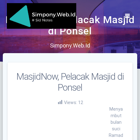
Skip
to
content
MasjidNow, Pelacak Masjid
di Ponsel
Simpony.Web.Id
MasjidNow, Pelacak Masjid di
Ponsel
Views:
12
Menya
mbut
bulan
suci
Ramad