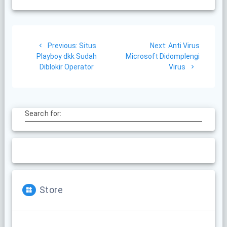
Post
Previous
Next
Previous:
Situs
Next:
Anti Virus
navigation
post:
post:
Playboy dkk Sudah
Microsoft Didomplengi
Diblokir Operator
Virus
Search for:
Store