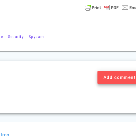
re
Security
Spycam
Add comment
 Iron