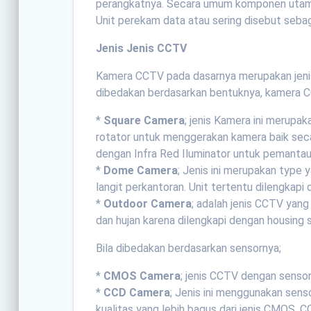
perangkatnya. Secara umum komponen utama
Unit perekam data atau sering disebut sebag
Jenis Jenis CCTV
Kamera CCTV pada dasarnya merupakan jenis 
dibedakan berdasarkan bentuknya, kamera CC
*
Square Camera
; jenis Kamera ini merupak
rotator untuk menggerakan kamera baik secar
dengan Infra Red Iluminator untuk pemantau
*
Dome Camera
; Jenis ini merupakan type 
langit perkantoran. Unit tertentu dilengka
*
Outdoor Camera
; adalah jenis CCTV yang
dan hujan karena dilengkapi dengan housing s
Bila dibedakan berdasarkan sensornya;
*
CMOS Camera
; jenis CCTV dengan senso
*
CCD Camera
; Jenis ini menggunakan se
kualitas yang lebih bagus dari jenis CMOS. C