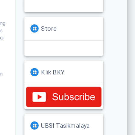
ang
Store
is
gi
Klik BKY
an
.
UBSI Tasikmalaya
t