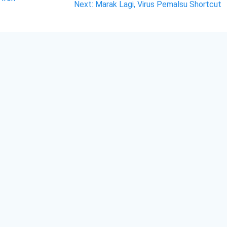
Next
Next:
Marak Lagi, Virus Pemalsu Shortcut
post: