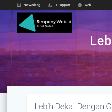
Skip
Networking
IT Support
Web
to
content
Leb
Lebih Dekat Dengan 