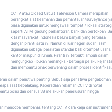
CCTV atau Closed Circuit Television Camera merupakan
perangkat alat keamanan dan pemantauan/surveylance y
biasa digunakan untuk mengawasi tempat / lokasi strateg
seperti ATM, gedung perkantoran, bank dan pertokoan. Ba
kita masyarakat Indonesia belum banyak yang terbiasa
dengan piranti satu ini. Namun di luar negeri sudah lazim
digunakan sebagai peralatan standar baik ditempat usaha,
kantor maupun di rumah. Piranti ini terbukti ampuh dalam
mengungkap –bukan menangkal- berbagai pelaku kejahat
dan membantu pihak berwenang dalam proses identifikasi
peran dalam peristiwa penting. Sebut saja peristiwa pengeboman
erapa saat kebelakang. Keberadaan rekaman CCTV di hotel
antu polisi dan densus 88 melakukan penelusuran hingga
k akan mencoba membahas tentang CCTV, cara kerja dan instrumen