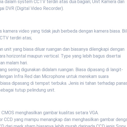
 dalam system CCTV terdiri atas dua bagian; Unit Kamera dan
ai DVR (Digital Video Recorder).
kamera video yang tidak jauh berbeda dengan kamera biasa. Bi
TV terdiri atas;
an unit yang biasa diluar ruangan dan biasanya dilengkapi dengan
a horizontal maupun vertical. Type yang lebih bagus disertai
an malam hari.
yang sering digunakan didalam ruangan. Biasa dipasang di langit-
pi dengan Infra Red dan Microphone untuk merekam suara
 biasa dipasang di tempat terbuka. Jenis ini tahan terhadap pana
ebagai tutup pelindung unit.
r CMOS menghasilkan gambar kualitas setara VGA.
nsor CCD yang mampu menangkap dan menghasilkan gambar deng
CD dari merk sharp biasanya lebih murah daripada CCD jenis Sony.