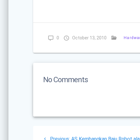
0
October 13, 2010
Hardwa
No Comments
Post
Previous
Previous:
AS Kembangkan Baju Robot ala