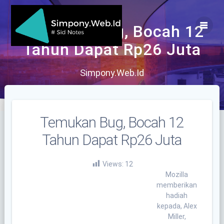
Skip
to
content
Temukan Bug, Bocah 12
Tahun Dapat Rp26 Juta
Simpony.Web.Id
Temukan Bug, Bocah 12
Tahun Dapat Rp26 Juta
Views:
12
Mozilla
memberikan
hadiah
kepada, Alex
Miller,