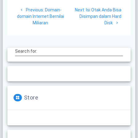
Post
Previous
Next
Previous:
Domain-
Next:
Isi Otak Anda Bisa
navigation
post:
post:
domain Internet Bernilai
Disimpan dalam Hard
Miliaran
Disk
Search for:
Store