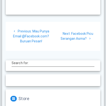
Post
Previous
Previous:
Mau Punya
navigation
Next
Next:
Facebook Picu
post:
Email @Facebook.com?
post:
Serangan Asma?
Buruan Pesan!
Search for:
Store