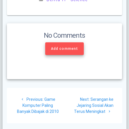
No Comments
Add comment
Post
Previous
Next
Previous:
Game
Next:
Serangan ke
navigation
post:
post:
Komputer Paling
Jejaring Sosial Akan
Banyak Dibajak di 2010
Terus Meningkat