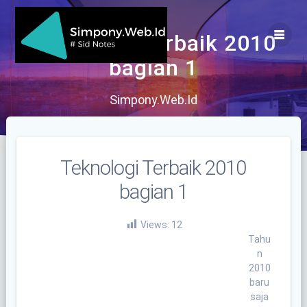
Skip
to
content
Teknologi Terbaik 2010
bagian 1
Simpony.Web.Id
Teknologi Terbaik 2010
bagian 1
Views:
12
Tahu
n
2010
baru
saja