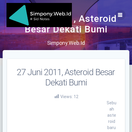
Skip
to
content
27 Juni 2011, Asteroid
Besar Dekati Bumi
Simpony.Web.Id
27 Juni 2011, Asteroid Besar
Dekati Bumi
Views:
12
Sebu
ah
aste
roid
baru