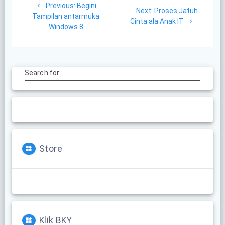
Previous
Previous:
Begini
navigation
Next
Next:
Proses Jatuh
post:
Tampilan antarmuka
post:
Cinta ala Anak IT
Windows 8
Search for:
Store
Klik BKY