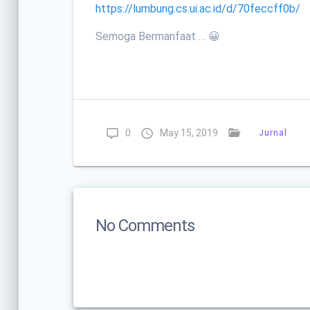
https://lumbung.cs.ui.ac.id/d/70feccff0b/
Semoga Bermanfaat … 😀
0
May 15, 2019
Jurnal
No Comments