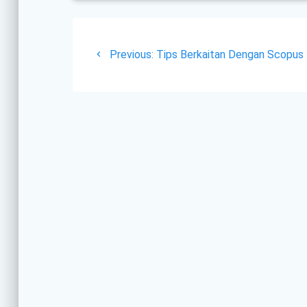
Post
Previous
navigation
Previous:
Tips Berkaitan Dengan Scopus
post: