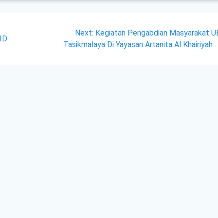
Next
Next:
Kegiatan Pengabdian Masyarakat U
 ID
post:
Tasikmalaya Di Yayasan Artanita Al Khairiyah