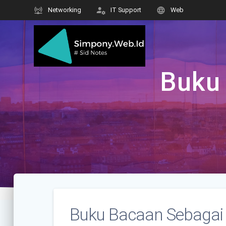
Skip
Networking
IT Support
Web
to
content
Buku 
Buku Bacaan Sebagai P