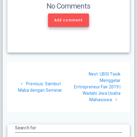
No Comments
Add comment
Post
Next
Next:
UBSI Tasik
navigation
post:
Menggelar
Previous
Previous:
Sambut
Entrepreneur Fair 2019 |
post:
Maba dengan Seminar
Wadahi Jiwa Usaha
Mahasiswa
Search for: