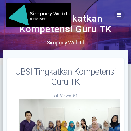
Skip
to
content
UBSI Tingkatkan
Kompetensi Guru TK
Simpony.Web.Id
UBSI Tingkatkan Kompetensi
Guru TK
Views:
51