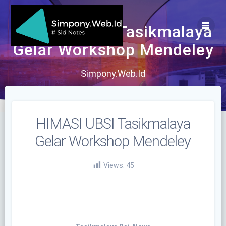
Skip
to
content
HIMASI UBSI Tasikmalaya
Gelar Workshop Mendeley
Simpony.Web.Id
HIMASI UBSI Tasikmalaya
Gelar Workshop Mendeley
Views:
45