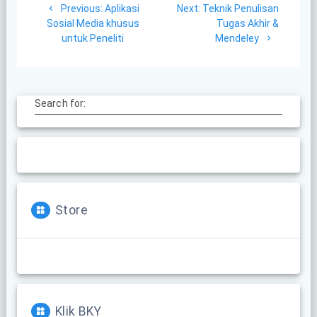
Previous
Next
Previous:
Aplikasi
Next:
Teknik Penulisan
navigation
post:
post:
Sosial Media khusus
Tugas Akhir &
untuk Peneliti
Mendeley
Search for:
Store
Klik BKY