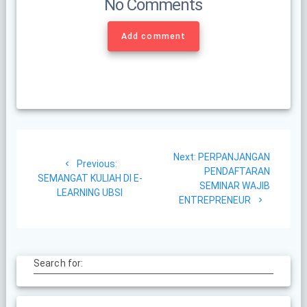
No Comments
Add comment
Post
Next
Next:
PERPANJANGAN
navigation
Previous
Previous:
post:
PENDAFTARAN
post:
SEMANGAT KULIAH DI E-
SEMINAR WAJIB
LEARNING UBSI
ENTREPRENEUR
Search for: