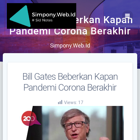
Skip
to
content
Bill Gates Beberkan Kapan
Pandemi Corona Berakhir
Simpony.Web.Id
Bill Gates Beberkan Kapan
Pandemi Corona Berakhir
Views:
17