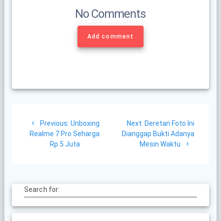
No Comments
Add comment
Post
Previous
Next
Previous:
Unboxing
Next:
Deretan Foto Ini
navigation
post:
post:
Realme 7 Pro Seharga
Dianggap Bukti Adanya
Rp 5 Juta
Mesin Waktu
Search for: