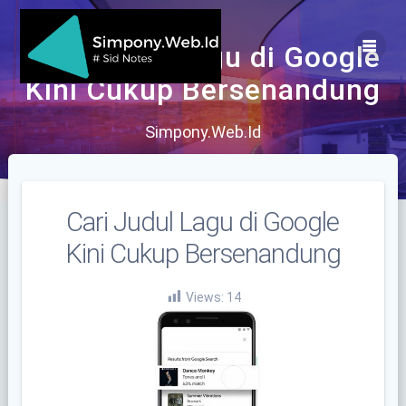
Skip
to
content
Cari Judul Lagu di Google
Kini Cukup Bersenandung
Simpony.Web.Id
Cari Judul Lagu di Google
Kini Cukup Bersenandung
Views:
14