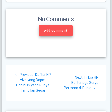
No Comments
Add comment
Post
Previous
Previous:
Daftar HP
navigation
Next
Next:
Ini Dia HP
post:
Vivo yang Dapat
post:
Bertenaga Surya
OriginOS yang Punya
Pertama di Dunia
Tampilan Segar