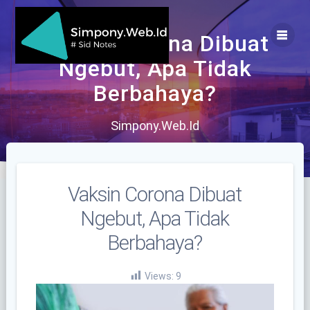
Skip
to
content
Vaksin Corona Dibuat
Ngebut, Apa Tidak
Berbahaya?
Simpony.Web.Id
Vaksin Corona Dibuat
Ngebut, Apa Tidak
Berbahaya?
Views:
9