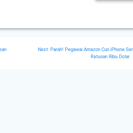
Next
cean
Next:
Parah! Pegawai Amazon Curi iPhone Seni
post:
Ratusan Ribu Dolar