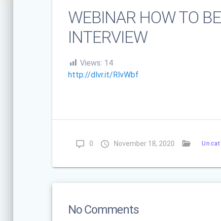
WEBINAR HOW TO BE
INTERVIEW
Views:
14
http://dlvr.it/RlvWbf
0
November 18, 2020
Uncat
No Comments