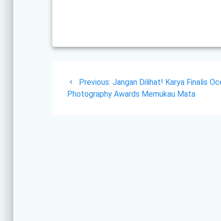
Post
Previous
Previous:
Jangan Dilihat! Karya Finalis O
navigation
post:
Photography Awards Memukau Mata