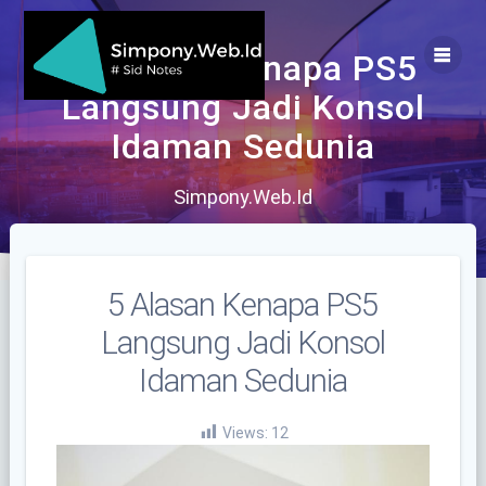
Skip
to
content
5 Alasan Kenapa PS5
Langsung Jadi Konsol
Idaman Sedunia
Simpony.Web.Id
5 Alasan Kenapa PS5
Langsung Jadi Konsol
Idaman Sedunia
Views:
12