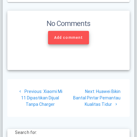
No Comments
Add comment
Post
Previous
Next
Previous:
Xiaomi Mi
Next:
Huawei Bikin
navigation
post:
post:
11 Dipastikan Dijual
Bantal Pintar Pemantau
Tanpa Charger
Kualitas Tidur
Search for: