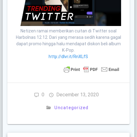
Netizen ramai memberikan cuitan di Twitter soal
Harbolnas 12.12. Dari yang merasa sedih karena gagal
dapat promo hingga halu mendapat diskon beli album
K-Pop.
http://dlvr.it/RnXLfS
0
December 13, 2020
Uncategorized