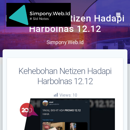
Skip
to
content
Kehebohan Netizen Hadapi
Harbolnas 12.12
Simpony.Web.Id
Kehebohan Netizen Hadapi
Harbolnas 12.12
Views:
10