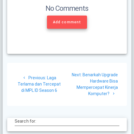
No Comments
Add comment
Post
Next
Next:
Benarkah Upgrade
navigation
Previous
Previous:
Laga
post:
Hardware Bisa
post:
Terlama dan Tercepat
Mempercepat Kinerja
di MPL ID Season 6
Komputer?
Search for: