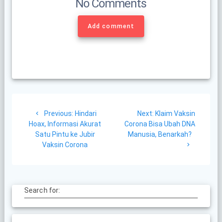
No Comments
Add comment
Post
Previous
Next
Previous:
Hindari
Next:
Klaim Vaksin
navigation
post:
post:
Hoax, Informasi Akurat
Corona Bisa Ubah DNA
Satu Pintu ke Jubir
Manusia, Benarkah?
Vaksin Corona
Search for: