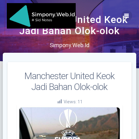
Skip
to
content
Manchester United Keok
Jadi Bahan Olok-olok
Simpony.Web.Id
Manchester United Keok
Jadi Bahan Olok-olok
Views:
11