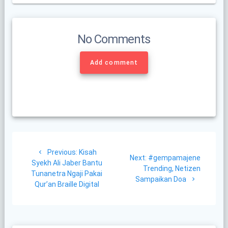
No Comments
Add comment
Post
Previous
Previous:
Kisah
navigation
Next
Next:
#gempamajene
post:
Syekh Ali Jaber Bantu
post:
Trending, Netizen
Tunanetra Ngaji Pakai
Sampaikan Doa
Qur’an Braille Digital