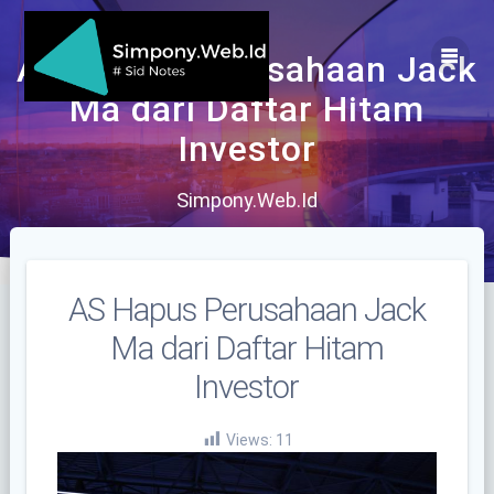
Skip
to
content
AS Hapus Perusahaan Jack
Ma dari Daftar Hitam
Investor
Simpony.Web.Id
AS Hapus Perusahaan Jack
Ma dari Daftar Hitam
Investor
Views:
11