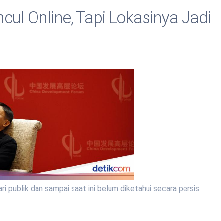
ul Online, Tapi Lokasinya Jadi
i publik dan sampai saat ini belum diketahui secara persis