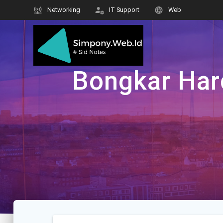
Skip
Networking
IT Support
Web
to
content
Bongkar Har