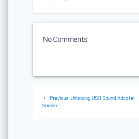
No Comments
Post
Previous
Previous:
Unboxing USB Sound Adapter –
navigation
post:
Speaker