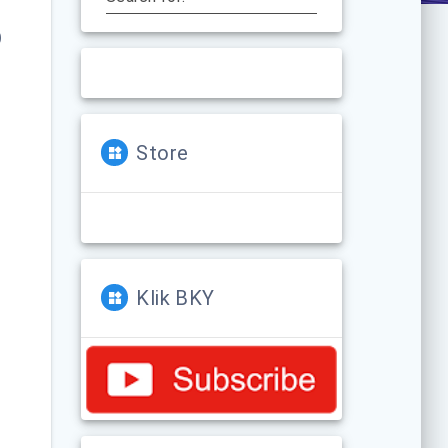
o
Store
Klik BKY