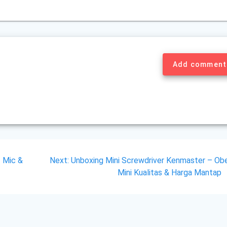
Add comment
Next
 Mic &
Next:
Unboxing Mini Screwdriver Kenmaster – Ob
post:
Mini Kualitas & Harga Mantap