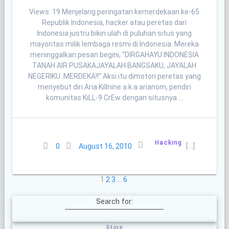
Views: 19 Menjelang peringatan kemerdekaan ke-65
Republik Indonesia, hacker atau peretas dari
Indonesia justru bikin ulah di puluhan situs yang
mayoritas milik lembaga resmi di Indonesia. Mereka
meninggalkan pesan begini, “DIRGAHAYU INDONESIA
TANAH AIR PUSAKAJAYALAH BANGSAKU, JAYALAH
NEGERIKU..MERDEKA!!” Aksi itu dimotori peretas yang
menyebut diri Aria Killnine a.k.a arianom, pendiri
komunitas KiLL-9 CrEw dengan situsnya …
Hacking
[…]
0
August 16, 2010
Posts
Page
Page
Page
Page
1
2
3
…
6
navigation
Search for:
Store