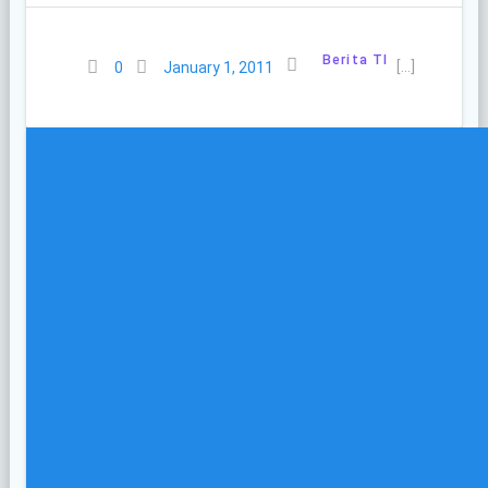
Berita TI
[…]
0
January 1, 2011