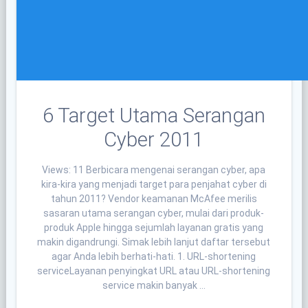
6 Target Utama Serangan
Cyber 2011
Views: 11 Berbicara mengenai serangan cyber, apa
kira-kira yang menjadi target para penjahat cyber di
tahun 2011? Vendor keamanan McAfee merilis
sasaran utama serangan cyber, mulai dari produk-
produk Apple hingga sejumlah layanan gratis yang
makin digandrungi. Simak lebih lanjut daftar tersebut
agar Anda lebih berhati-hati. 1. URL-shortening
serviceLayanan penyingkat URL atau URL-shortening
service makin banyak …