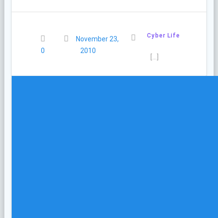
Cyber Life
November 23,
0
2010
[…]