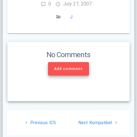
0
July 27, 2007
J
No Comments
Add comment
Post
Previous
Next
Previous:
ICS
Next:
Kompatibel
navigation
post:
post: