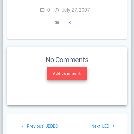
0
July 27, 2007
K
No Comments
Add comment
Post
Previous
Next
Previous:
JEDEC
Next:
LED
navigation
post:
post: