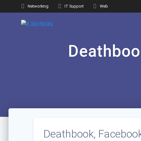
Skip
Networking
IT Support
Web
to
content
Deathboo
Deathbook, Facebook