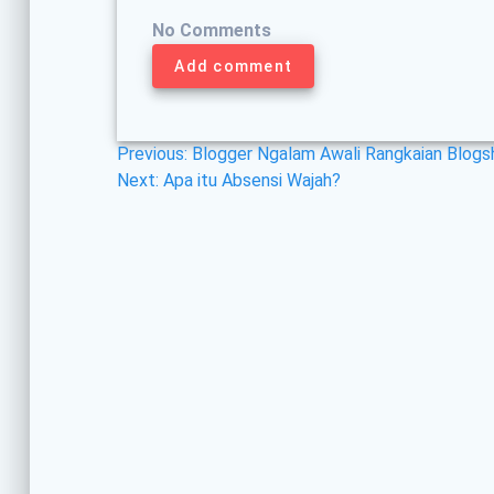
No Comments
Add comment
Post
Previous
Previous:
Blogger Ngalam Awali Rangkaian Blog
navigation
Next
post:
Next:
Apa itu Absensi Wajah?
post: