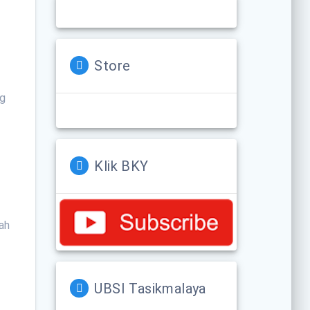
Store
ng
Klik BKY
ah
UBSI Tasikmalaya