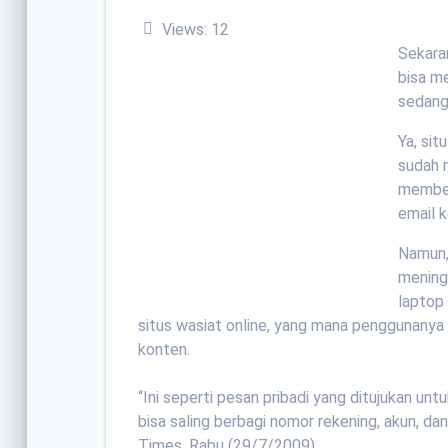
Views:
12
Sekara
bisa m
sedang 
Ya, si
sudah 
member
email 
Namun,
mening
laptop 
situs wasiat online, yang mana penggunanya
konten.
“Ini seperti pesan pribadi yang ditujukan unt
bisa saling berbagi nomor rekening, akun, dan 
Times, Rabu (29/7/2009).