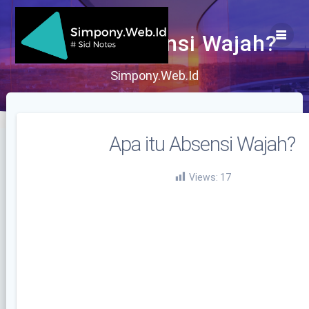
Skip
to
content
Apa itu Absensi Wajah?
Simpony.Web.Id
Apa itu Absensi Wajah?
Views:
17