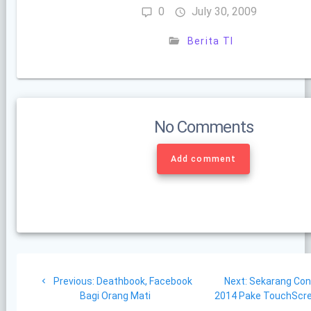
0
July 30, 2009
Berita TI
No Comments
Add comment
Post
Previous
Next
Previous:
Deathbook, Facebook
Next:
Sekarang Con
navigation
post:
post:
Bagi Orang Mati
2014 Pake TouchScre