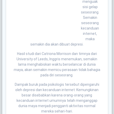
menguak
sisi gelap
seseorang.
Semakin
seseorang
kecanduan
internet,
maka
semakin dia akan dibuat depresi.
Hasil studi dari Catriona Morrison dan timnya dari
University of Leeds, Inggris menemukan, semakin
lama menghabiskan waktu berselancar di dunia
maya, akan semakin memicu perasaan tidak bahagia
pada diri seseorang.
Dampak buruk pada psikologis tersebut dipengaruhi
oleh depresi dan kecanduan internet. Kemungkinan
besar disebabkan karena orang-orang yang
kecanduan internet umumnya telah menganggap
dunia maya menjadi pengganti aktivitas normal
mereka sehari-hari.