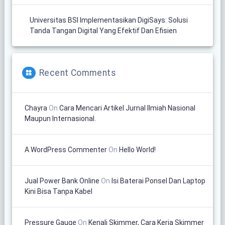
Universitas BSI Implementasikan DigiSays: Solusi
Tanda Tangan Digital Yang Efektif Dan Efisien
Recent Comments
Chayra
On
Cara Mencari Artikel Jurnal Ilmiah Nasional
Maupun Internasional.
A WordPress Commenter
On
Hello World!
Jual Power Bank Online
On
Isi Baterai Ponsel Dan Laptop
Kini Bisa Tanpa Kabel
Pressure Gauge
On
Kenali Skimmer, Cara Kerja Skimmer