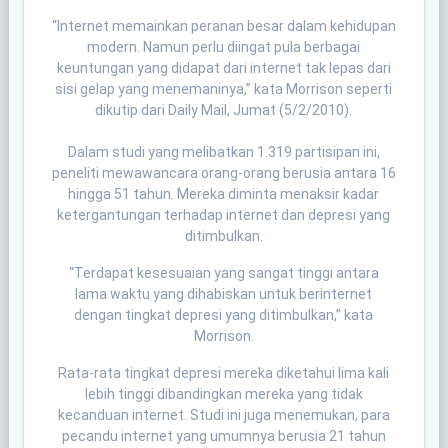
“Internet memainkan peranan besar dalam kehidupan
modern. Namun perlu diingat pula berbagai
keuntungan yang didapat dari internet tak lepas dari
sisi gelap yang menemaninya,” kata Morrison seperti
dikutip dari Daily Mail, Jumat (5/2/2010).
Dalam studi yang melibatkan 1.319 partisipan ini,
peneliti mewawancara orang-orang berusia antara 16
hingga 51 tahun. Mereka diminta menaksir kadar
ketergantungan terhadap internet dan depresi yang
ditimbulkan.
“Terdapat kesesuaian yang sangat tinggi antara
lama waktu yang dihabiskan untuk berinternet
dengan tingkat depresi yang ditimbulkan,” kata
Morrison.
Rata-rata tingkat depresi mereka diketahui lima kali
lebih tinggi dibandingkan mereka yang tidak
kecanduan internet. Studi ini juga menemukan, para
pecandu internet yang umumnya berusia 21 tahun