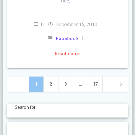
One, …
0
December 15, 2010
[…]
Facebook
Read more
Posts
Page
Page
Page
Page
1
2
3
…
17
navigation
Search for: