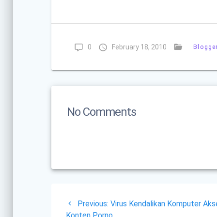
0
February 18, 2010
Blogge
No Comments
Post
Previous
Previous:
Virus Kendalikan Komputer Aks
post:
Konten Porno