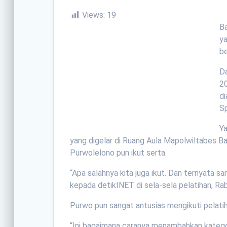
Views:
19
Ba
ya
be
Da
20
di
S
Ya
yang digelar di Ruang Aula Mapolwiltabes B
Purwolelono pun ikut serta.
“Apa salahnya kita juga ikut. Dan ternyata san
kepada detikINET di sela-sela pelatihan, Ra
Purwo pun sangat antusias mengikuti pelatih
“Ini bagaimana caranya menambahkan kategori