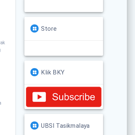
Store
yak
g
Klik BKY
a
UBSI Tasikmalaya