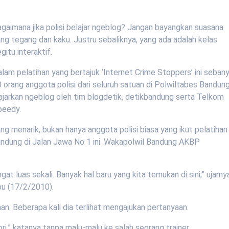
gaimana jika polisi belajar ngeblog? Jangan bayangkan suasana
ng tegang dan kaku. Justru sebaliknya, yang ada adalah kelas
gitu interaktif.
lam pelatihan yang bertajuk ‘Internet Crime Stoppers’ ini seban
 orang anggota polisi dari seluruh satuan di Polwiltabes Bandun
ajarkan ngeblog oleh tim blogdetik, detikbandung serta Telkom
peedy.
ng menarik, bukan hanya anggota polisi biasa yang ikut pelatihan
andung di Jalan Jawa No 1 ini. Wakapolwil Bandung AKBP
gat luas sekali. Banyak hal baru yang kita temukan di sini,” ujarny
bu (17/2/2010).
an. Beberapa kali dia terlihat mengajukan pertanyaan.
,” katanya tanpa malu-malu ke salah seorang trainer.