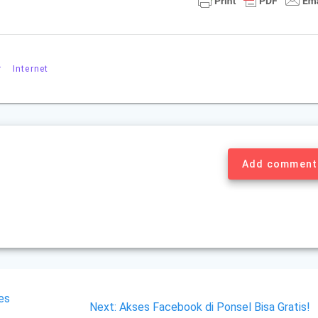
r
Internet
Add comment
es
Next
Next:
Akses Facebook di Ponsel Bisa Gratis!