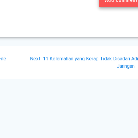
Add comment
Next
ile
Next:
11 Kelemahan yang Kerap Tidak Disadari Ad
post:
Jaringan