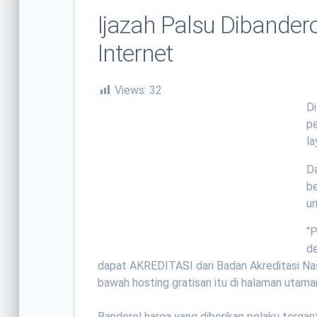
Ijazah Palsu Dibander
Internet
Views:
32
Di
pe
la
D
be
un
“P
de
dapat AKREDITASI dari Badan Akreditasi Nasi
bawah hosting gratisan itu di halaman utama
Banderol harga yang diberikan pelaku tergant