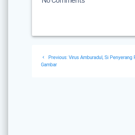
No Comments
Post
Previous
Previous:
Virus Amburadul, Si Penyerang F
navigation
post:
Gambar