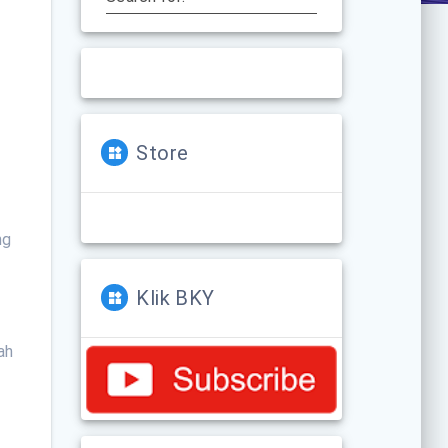
Store
ng
Klik BKY
ah