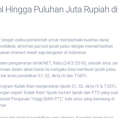
ol Hingga Puluhan Juta Rupiah di
 tengah usaha pemerintah untuk memperbaiki kualitas dunia
ndidikan, aktivitas jual beli ijazah palsu dengan memanfaatkan
yanan internet masih saja bergeliat di Indonesia.
alam pengamatan detikINET, Rabu (24/3/2010), sebuah situs ya
rmain dalam lahan bisnis ini mengaku bisa membuat ijazah palsu
tuk level pendidikan S1, S2, Akta IV dan TOEFL.
rogram Kuliah Kilat menjaminkan Ijazah S1, S2, Akta IV & TOEFL
ngan cepat! Kuliah Kilat! Ijazah Instan! Ijazah dari PTS yang sud
onal Perguruan Tinggi (BAN-PT),” tulis situs yang bernaung di
nya.
ung dari tingkat pendidikan yang diminta. Semakin tinggi level