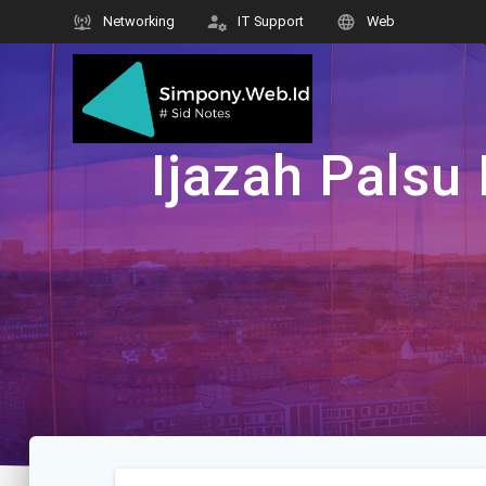
Skip
Networking
IT Support
Web
to
content
Ijazah Palsu