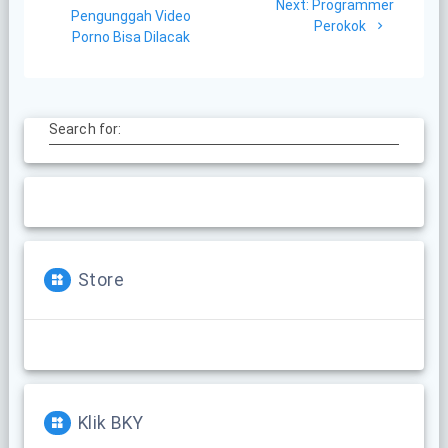
navigation
Next
Next:
Programmer
post:
Pengunggah Video
post:
Perokok
Porno Bisa Dilacak
Search for:
Store
Klik BKY