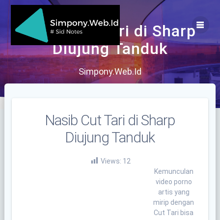
Skip
to
content
Nasib Cut Tari di Sharp
Diujung Tanduk
Simpony.Web.Id
Nasib Cut Tari di Sharp
Diujung Tanduk
Views:
12
Kemunculan
video porno
artis yang
mirip dengan
Cut Tari bisa