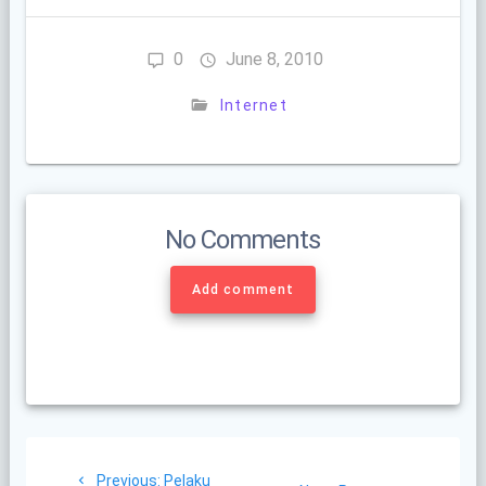
0
June 8, 2010
Internet
No Comments
Add comment
Post
Previous
Previous:
Pelaku