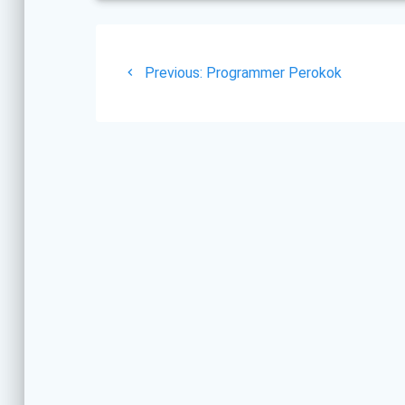
Post
Previous
navigation
Previous:
Programmer Perokok
post: