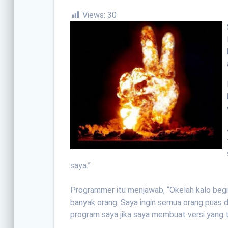
Views:
30
saya.”
Programmer itu menjawab, “Okelah kalo beg
banyak orang. Saya ingin semua orang puas 
program saya jika saya membuat versi yang t