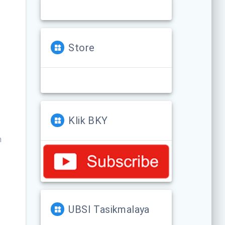
Store
Klik BKY
n
n
UBSI Tasikmalaya