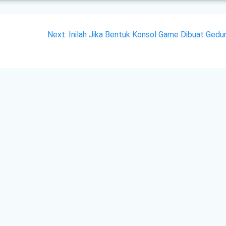
Next
Next:
Inilah Jika Bentuk Konsol Game Dibuat Gedu
post: