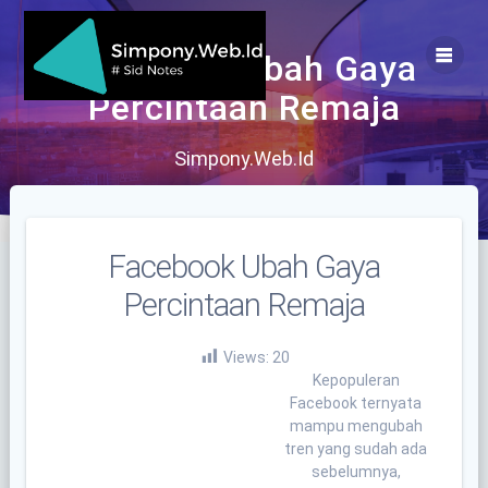
Skip
to
content
Facebook Ubah Gaya
Percintaan Remaja
Simpony.Web.Id
Facebook Ubah Gaya
Percintaan Remaja
Views:
20
Kepopuleran
Facebook ternyata
mampu mengubah
tren yang sudah ada
sebelumnya,