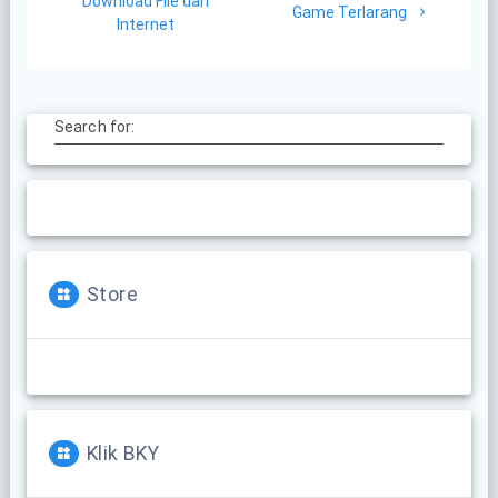
navigation
Download File dari
post:
Game Terlarang
Internet
Search for:
Store
Klik BKY