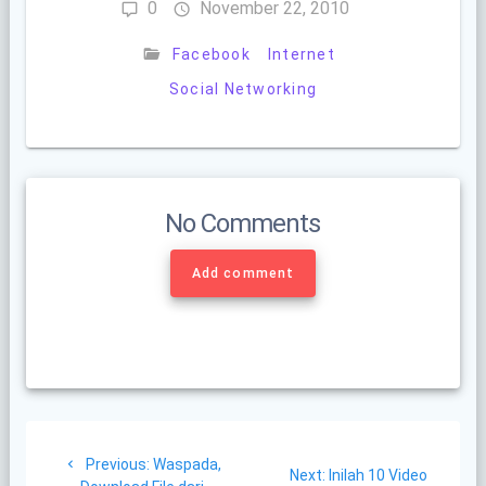
0
November 22, 2010
Facebook
Internet
Social Networking
No Comments
Add comment
Post
Previous
Previous:
Waspada,
Next
Next:
Inilah 10 Video
post: