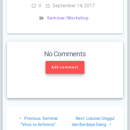
0
September 14, 2017
Seminar/Workshop
No Comments
Add comment
Post
Previous
Next
Previous:
Seminar
Next:
Lulusan Unggul
navigation
post:
post:
“Virus vs Antivirus”
dan Berdaya Saing