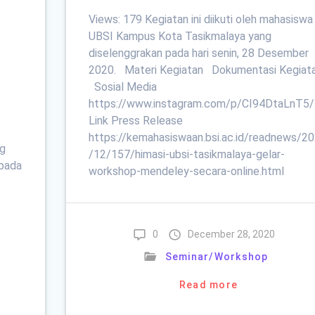
Views: 179 Kegiatan ini diikuti oleh mahasiswa
UBSI Kampus Kota Tasikmalaya yang
diselenggrakan pada hari senin, 28 Desember
2020. Materi Kegiatan Dokumentasi Kegia
Sosial Media
https://www.instagram.com/p/CI94DtaLnT5
Link Press Release
https://kemahasiswaan.bsi.ac.id/readnews/2
ng
/12/157/himasi-ubsi-tasikmalaya-gelar-
epada
workshop-mendeley-secara-online.html
0
December 28, 2020
Seminar/Workshop
Read more