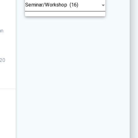
Categories
tan
/
020