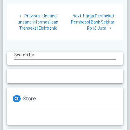
Post
Previous
Next
Previous:
Undang-
Next:
Harga Perangkat
navigation
post:
post:
undang Informasi dan
Pembobol Bank Sekitar
Transaksi Elektronik
Rp15 Juta
Search for:
Store