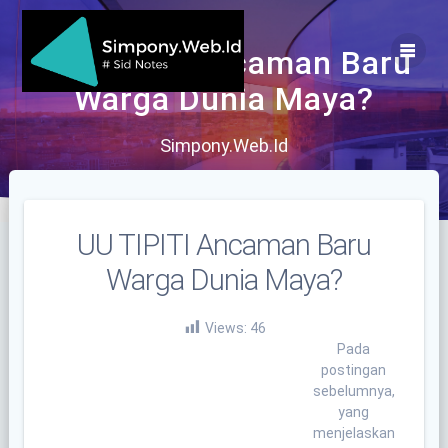
Skip
to
content
UU TIPITI Ancaman Baru
Warga Dunia Maya?
Simpony.Web.Id
UU TIPITI Ancaman Baru
Warga Dunia Maya?
Views:
46
Pada
postingan
sebelumnya,
yang
menjelaskan