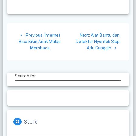
Post
Previous
Next
Previous:
Internet
Next:
Alat Bantu dan
navigation
post:
post:
Bisa Bikin Anak Malas
Detektor Nyontek Siap
Membaca
Adu Canggih
Search for:
Store