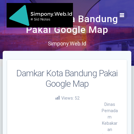
Skip
to
content
Damkar Kota Bandung
Pakai Google Map
Simpony.Web.Id
Damkar Kota Bandung Pakai
Google Map
Views:
52
Dinas
Pemada
m
Kebakar
an